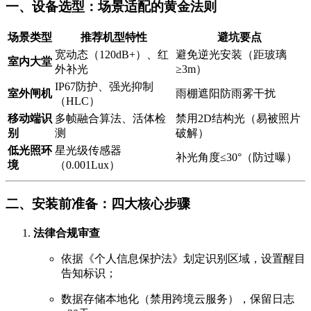
一、设备选型：场景适配的黄金法则
场景类型
推荐机型特性
避坑要点
宽动态（120dB+）、红
避免逆光安装（距玻璃
室内大堂
外补光
≥3m）
IP67防护、强光抑制
室外闸机
雨棚遮阳防雨雾干扰
（HLC）
移动端识
多帧融合算法、活体检
禁用2D结构光（易被照片
别
测
破解）
低光照环
星光级传感器
补光角度≤30°（防过曝）
境
（0.001Lux）
二、安装前准备：四大核心步骤
法律合规审查
依据《个人信息保护法》划定识别区域，设置醒目
告知标识；
数据存储本地化（禁用跨境云服务），保留日志