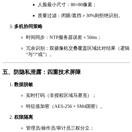
人脸最小尺寸：80×80像素；
质量过滤：闭眼/遮挡＞30%则拒绝识别。
多机协同策略
时间同步：NTP服务器误差＜50ms；
冗余识别：双摄像机交叠覆盖区域比对结果（逻辑
“与”/“或”）。
五、防隐私泄露：四重技术屏障
数据脱敏
实时打码（非授权区域马赛克）；
特征值加密（AES-256 + SM4国密）。
权限隔离
管理员/操作员/审计员三权分立；