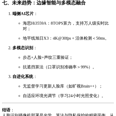
七、未来趋势：边缘智能与多模态融合
端侧AI芯片
：
海思Hi3559A：8TOPS算力，支持万人级实时比
对；
地平线旭日X3：4K@30fps + 活体检测＜50ms。
多模态识别
：
步态+人脸+声纹三重验证；
抗遮挡算法（口罩识别准确率＞99%）。
自进化系统
：
无监督学习更新人脸库（如旷视Brain++）；
自适应环境光调节（学习24小时光照变化）。
结语
：
人脸识别摄像机部署是光学、算法与隐私保护的精密平衡。从