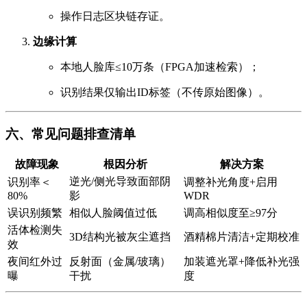
操作日志区块链存证。
边缘计算
本地人脸库≤10万条（FPGA加速检索）；
识别结果仅输出ID标签（不传原始图像）。
六、常见问题排查清单
故障现象
根因分析
解决方案
逆光/侧光导致面部阴
识别率＜
调整补光角度+启用
80%
影
WDR
误识别频繁
相似人脸阈值过低
调高相似度至≥97分
活体检测失
3D结构光被灰尘遮挡
酒精棉片清洁+定期校准
效
夜间红外过
反射面（金属/玻璃）
加装遮光罩+降低补光强
曝
干扰
度