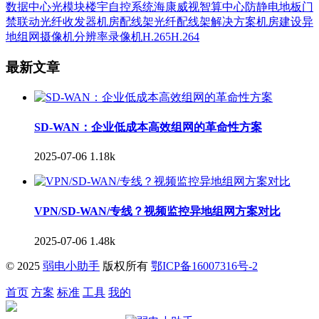
数据中心
光模块
楼宇自控系统
海康威视
智算中心
防静电地板
门
禁
联动
光纤收发器
机房
配线架
光纤配线架
解决方案
机房建设
异
地组网
摄像机
分辨率
录像机
H.265
H.264
最新文章
SD-WAN：企业低成本高效组网的革命性方案
2025-07-06
1.18k
VPN/SD-WAN/专线？视频监控异地组网方案对比
2025-07-06
1.48k
© 2025
弱电小助手
版权所有
鄂ICP备16007316号-2
首页
方案
标准
工具
我的