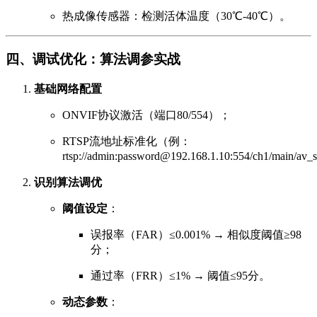
热成像传感器：检测活体温度（30℃-40℃）。
四、调试优化：算法调参实战
基础网络配置
ONVIF协议激活（端口80/554）；
RTSP流地址标准化（例：
rtsp://admin:password@192.168.1.10:554/ch1/main/a
识别算法调优
阈值设定
：
误报率（FAR）≤0.001% → 相似度阈值≥98
分；
通过率（FRR）≤1% → 阈值≤95分。
动态参数
：