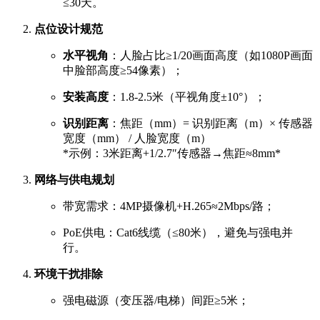
≤30天。
点位设计规范
水平视角
：人脸占比≥1/20画面高度（如1080P画面
中脸部高度≥54像素）；
安装高度
：1.8-2.5米（平视角度±10°）；
识别距离
：焦距（mm）= 识别距离（m）× 传感器
宽度（mm） / 人脸宽度（m）
*示例：3米距离+1/2.7″传感器→焦距≈8mm*
网络与供电规划
带宽需求：4MP摄像机+H.265≈2Mbps/路；
PoE供电：Cat6线缆（≤80米），避免与强电并
行。
环境干扰排除
强电磁源（变压器/电梯）间距≥5米；