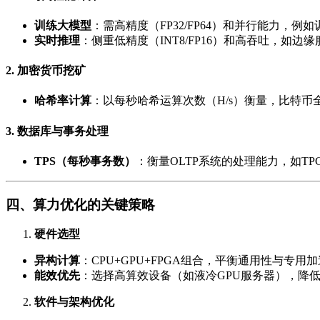
训练大模型
：需高精度（FP32/FP64）和并行能力，例如
实时推理
：侧重低精度（INT8/FP16）和高吞吐，如边
2.
加密货币挖矿
哈希率计算
：以每秒哈希运算次数（H/s）衡量，比特币全网算
3.
数据库与事务处理
TPS（每秒事务数）
：衡量OLTP系统的处理能力，如T
四、算力优化的关键策略
硬件选型
异构计算
：CPU+GPU+FPGA组合，平衡通用性与专用
能效优先
：选择高算效设备（如液冷GPU服务器），降低
软件与架构优化