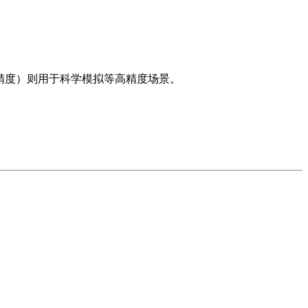
（双精度）则用于科学模拟等高精度场景。
。