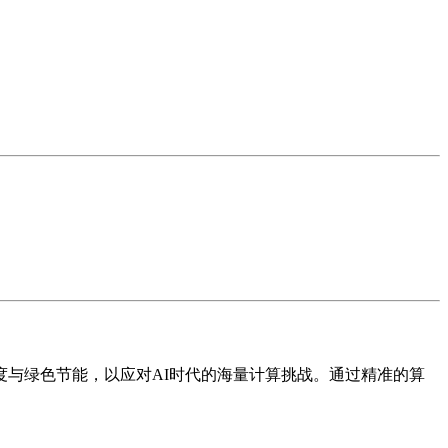
与绿色节能，以应对AI时代的海量计算挑战。通过精准的算