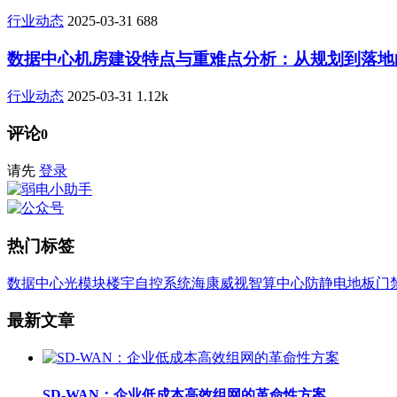
行业动态
2025-03-31
688
数据中心机房建设特点与重难点分析：从规划到落地
行业动态
2025-03-31
1.12k
评论
0
请先
登录
热门标签
数据中心
光模块
楼宇自控系统
海康威视
智算中心
防静电地板
门
最新文章
SD-WAN：企业低成本高效组网的革命性方案