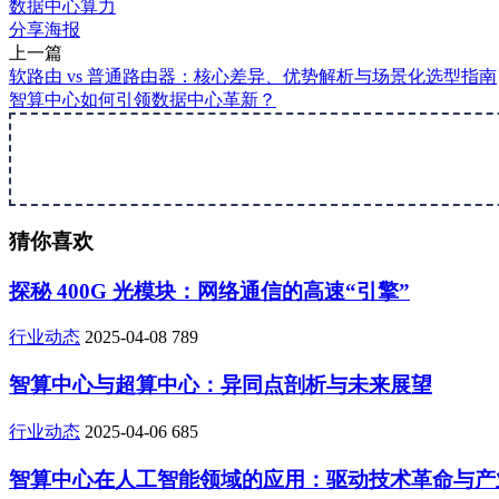
数据中心
算力
分享海报
上一篇
软路由 vs 普通路由器：核心差异、优势解析与场景化选型指南
智算中心如何引领数据中心革新？
猜你喜欢
探秘 400G 光模块：网络通信的高速“引擎”
行业动态
2025-04-08
789
智算中心与超算中心：异同点剖析与未来展望
行业动态
2025-04-06
685
智算中心在人工智能领域的应用：驱动技术革命与产